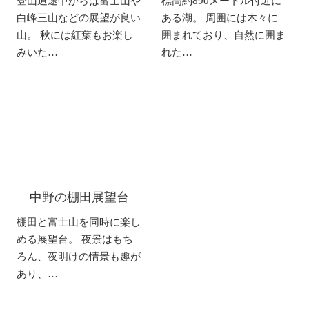
登山道途中からは富士山や
標高約890メートル付近に
白峰三山などの展望が良い
ある湖。 周囲には木々に
山。 秋には紅葉もお楽し
囲まれており、自然に囲ま
みいた…
れた…
中野の棚田展望台
棚田と富士山を同時に楽し
める展望台。 夜景はもち
ろん、夜明けの情景も趣が
あり、…