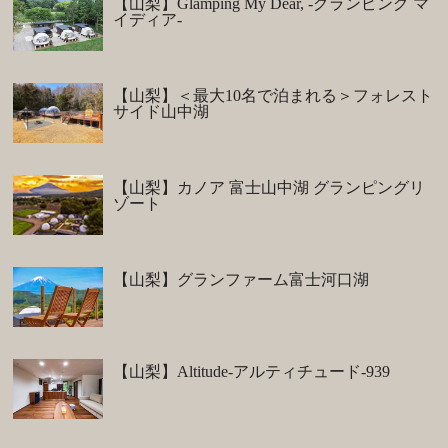
【山梨】Glamping My Dear, -グランピング マ
イディア-
【山梨】＜最大10名で泊まれる＞フォレスト
サイド山中湖
【山梨】カノア 富士山中湖 グランピングリ
ゾート
【山梨】グランファーム富士河口湖
【山梨】Altitude-アルティチュード-939